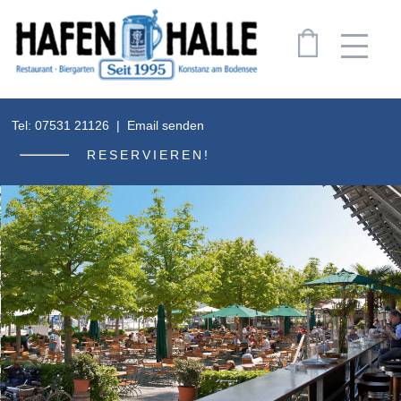
0
Tel: 07531 21126 | Email senden
Über uns
RESERVIEREN!
News
Essen & Trinken
Events
Shop
Galerie
Jobs
Kontakt